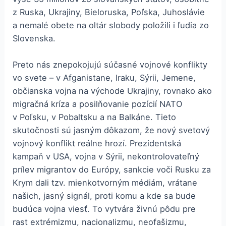
z Ruska, Ukrajiny, Bieloruska, Poľska, Juhoslávie
a nemalé obete na oltár slobody položili i ľudia zo
Slovenska.
Preto nás znepokojujú súčasné vojnové konflikty
vo svete – v Afganistane, Iraku, Sýrii, Jemene,
občianska vojna na východe Ukrajiny, rovnako ako
migračná kríza a posilňovanie pozícií NATO
v Poľsku, v Pobaltsku a na Balkáne. Tieto
skutočnosti sú jasným dôkazom, že nový svetový
vojnový konflikt reálne hrozí. Prezidentská
kampaň v USA, vojna v Sýrii, nekontrolovateľný
prílev migrantov do Európy, sankcie voči Rusku za
Krym dali tzv. mienkotvorným médiám, vrátane
našich, jasný signál, proti komu a kde sa bude
budúca vojna viesť. To vytvára živnú pôdu pre
rast extrémizmu, nacionalizmu, neofašizmu,