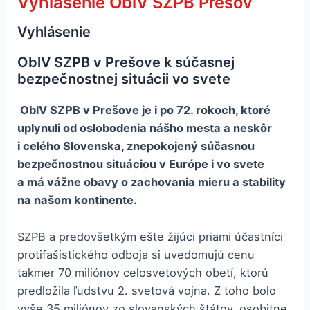
Vyhlásenie OblV SZPB Prešov
Vyhlásenie
OblV SZPB v Prešove k súčasnej
bezpečnostnej situácii vo svete
OblV SZPB v Prešove je i po 72. rokoch, ktoré
uplynuli od oslobodenia nášho mesta a neskôr
i celého Slovenska, znepokojený súčasnou
bezpečnostnou situáciou v Európe i vo svete
a má vážne obavy o zachovania mieru a stability
na našom kontinente.
SZPB a predovšetkým ešte žijúci priami účastníci
protifašistického odboja si uvedomujú cenu
takmer 70 miliónov celosvetových obetí, ktorú
predložila ľudstvu 2. svetová vojna. Z toho bolo
vyše 35 miliónov zo slovanských štátov, osobitne