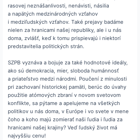
rasovej neznášanlivosti, nenávisti, násilia
a napätých medzinárodných vzťahov
i medziľudských vzťahov. Také prejavy badáme
nielen za hranicami našej republiky, ale i u nás
doma, zvlášť, keď k tomu prispievajú i niektorí
predstavitelia politických strán.
SZPB vyznáva a bojuje za také hodnotové ideály,
ako sú demokracia, mier, sloboda humánnosť
a priateľstvo medzi národmi. Poučení z minulosti
pri zachovaní historickej pamäti, berúc do úvahy
použitie atómových zbraní v novom svetovom
konflikte, sa pýtame a apelujeme na všetkých
politikov u nás doma, v Európe i vo svete v mene
čoho a koho majú zomierať naši ľudia i ľudia za
hranicami našej krajiny? Veď ľudský život má
najvyššiu cenu!