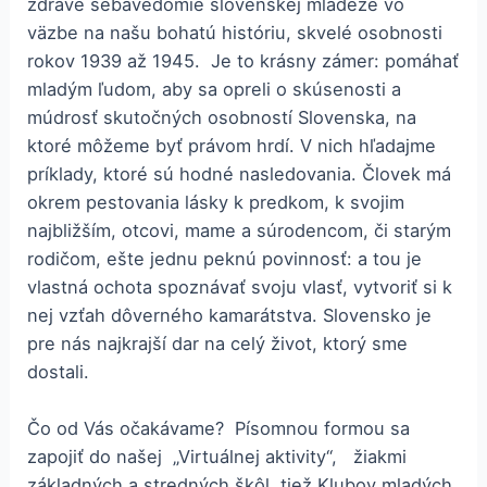
zdravé sebavedomie slovenskej mládeže vo
väzbe na našu bohatú históriu, skvelé osobnosti
rokov 1939 až 1945. Je to krásny zámer: pomáhať
mladým ľudom, aby sa opreli o skúsenosti a
múdrosť skutočných osobností Slovenska, na
ktoré môžeme byť právom hrdí. V nich hľadajme
príklady, ktoré sú hodné nasledovania. Človek má
okrem pestovania lásky k predkom, k svojim
najbližším, otcovi, mame a súrodencom, či starým
rodičom, ešte jednu peknú povinnosť: a tou je
vlastná ochota spoznávať svoju vlasť, vytvoriť si k
nej vzťah dôverného kamarátstva. Slovensko je
pre nás najkrajší dar na celý život, ktorý sme
dostali.
Čo od Vás očakávame? Písomnou formou sa
zapojiť do našej „Virtuálnej aktivity“, žiakmi
základných a stredných škôl, tiež Klubov mladých