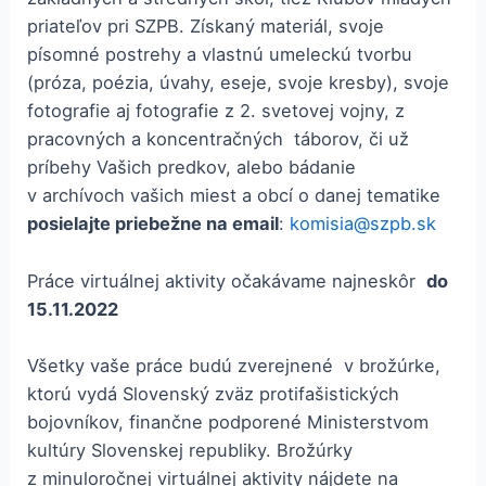
priateľov pri SZPB. Získaný materiál, svoje
písomné postrehy a vlastnú umeleckú tvorbu
(próza, poézia, úvahy, eseje, svoje kresby), svoje
fotografie aj fotografie z 2. svetovej vojny, z
pracovných a koncentračných táborov, či už
príbehy Vašich predkov, alebo bádanie
v archívoch vašich miest a obcí o danej tematike
posielajte priebežne na email
:
komisia@szpb.sk
Práce virtuálnej aktivity očakávame najneskôr
do
15.11.2022
Všetky vaše práce budú zverejnené v brožúrke,
ktorú vydá Slovenský zväz protifašistických
bojovníkov, finančne podporené Ministerstvom
kultúry Slovenskej republiky. Brožúrky
z minuloročnej virtuálnej aktivity nájdete na