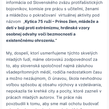
informácia od Slovenského zväzu protifašistických
bojovníkov, komisie pre prácu s učiteľmi, ženami
a mládežou o pokračovaní virtuálnej aktivity pod
názvom „
Kytica 75 ruží – Prínos žien, mládeže a
detí v boji proti extrémizmu, hrdinské vzory
osobnej odvahy voči bezmocnosti a
existenčnému ohrozeniu.“
My, dospelí, ktorí usmerňujeme týchto skvelých
mladých ľudí, máme obrovskú zodpovednosť za
to, aby slovenská spoločnosť najmä zásluhou
všadeprítomných médií, rodičia nedostatkom času
a možno nezáujmom, či únavou, škola nevhodnou
voľbou spôsobu aj obsahu výchovy a vzdelávania,
nepokazila tie krehké city a pocity, ktoré zazneli v
prácach mladých autorov. Tie práce nás
povzbudili k tomu, aby sme mali ochotu budovať