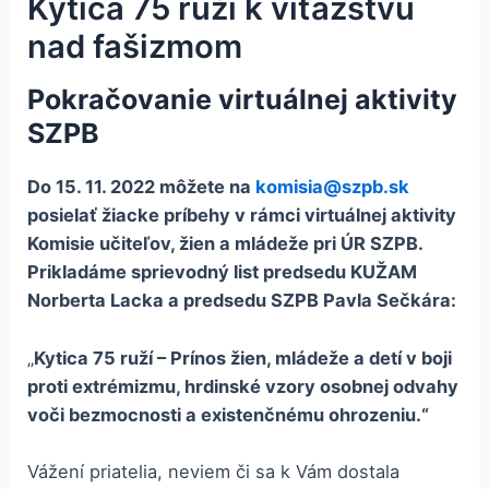
Kytica 75 ruží k víťazstvu
nad fašizmom
Pokračovanie virtuálnej aktivity
SZPB
Do 15. 11. 2022 môžete na
komisia@szpb.sk
posielať žiacke príbehy v rámci virtuálnej aktivity
Komisie učiteľov, žien a mládeže pri ÚR SZPB.
Prikladáme sprievodný list predsedu KUŽAM
Norberta Lacka a predsedu SZPB Pavla Sečkára:
„
Kytica 75 ruží – Prínos žien, mládeže a detí v boji
proti extrémizmu, hrdinské vzory osobnej odvahy
voči bezmocnosti a existenčnému ohrozeniu.“
Vážení priatelia, neviem či sa k Vám dostala