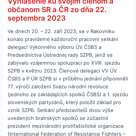
Vyhlásenie ku svojim členom a
občanom SR a ČR zo dňa 22.
septembra 2023
Ve dnech 20. – 22. září 2023, se v Rakovníku
konalo pravidelné každoroční pracovní setkání
delegací Výkonného výboru ÚV ČSBS a
Predsedníctva Ústrednej rady SZPB, jenž se
zabývalo vzájemnou spoluprací po XVIII. sjezdu
SZPB v květnu 2023. Členové delegací VV ÚV
ČSBS a P ÚR SZPB si v průběhu jednání připomněli
77. výročí založení Svazu národní revoluce
(jednoho ze zakládajících spolků ČSBS) a 1. sjezdu
slovenských partyzánů, který položil základ pro
vznik SZPB. Setkání představitelů dvou výše
uvedených bratrských spolků se zúčastnil
prezident mezinárodní protifašistické organizace
(International Federation of Resistance Fighters –