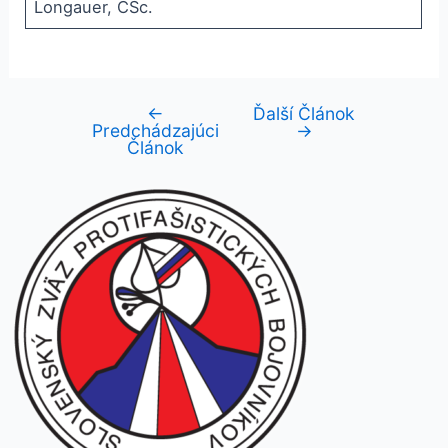
Longauer, CSc.
←
Ďalší Článok
Navigácia
Predchádzajúci
→
v
Článok
článku