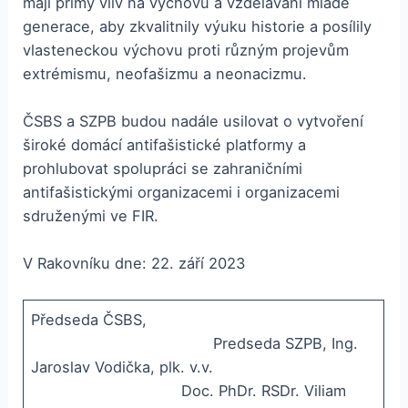
mají přímý vliv na výchovu a vzdělávání mladé
generace, aby zkvalitnily výuku historie a posílily
vlasteneckou výchovu proti různým projevům
extrémismu, neofašizmu a neonacizmu.
ČSBS a SZPB budou nadále usilovat o vytvoření
široké domácí antifašistické platformy a
prohlubovat spolupráci se zahraničními
antifašistickými organizacemi i organizacemi
sdruženými ve FIR.
V Rakovníku dne: 22. září 2023
Předseda ČSBS,
Predseda SZPB, Ing.
Jaroslav Vodička, plk. v.v.
Doc. PhDr. RSDr. Viliam