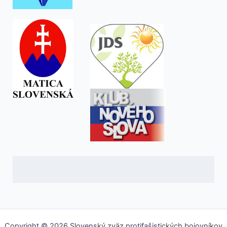
Copyright © 2026 Slovenský zväz protifašistických bojovníkov