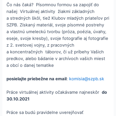
Čo nás čaká? Písomnou formou sa zapojiť do
našej Virtuálnej aktivity žiakmi základných
a stredných škôl, tiež Klubov mladých priateľov pri
SZPB. Získaný materiál, svoje písomné postrehy
a vlastnú umeleckú tvorbu (próza, poézia, úvahy,
eseje, svoje kresby), svoje fotografie aj fotografie
z 2. svetovej vojny, z pracovných
a koncentračných táborov, či už príbehy Vašich
predkov, alebo bádanie v archívoch vašich miest
a obcí o danej tematike
posielajte priebežne na email
:
komisia@szpb.sk
Práce virtuálnej aktivity očakávame najneskôr
do
30.10.2021
Práce sa budú pravidelne uverejňovať