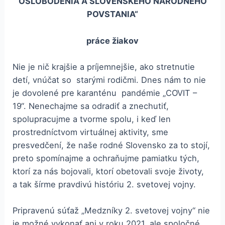
OSLOBODENIA A SLOVENSKÉHO NÁRODNÉHO
POVSTANIA“
práce žiakov
Nie je nič krajšie a príjemnejšie, ako stretnutie
detí, vnúčat so starými rodičmi. Dnes nám to nie
je dovolené pre karanténu pandémie „COVIT –
19“. Nenechajme sa odradiť a znechutiť,
spolupracujme a tvorme spolu, i keď len
prostredníctvom virtuálnej aktivity, sme
presvedčení, že naše rodné Slovensko za to stojí,
preto spomínajme a ochraňujme pamiatku tých,
ktorí za nás bojovali, ktorí obetovali svoje životy,
a tak šírme pravdivú históriu 2. svetovej vojny.
Pripravenú súťaž „Medzníky 2. svetovej vojny“ nie
je možné vykonať ani v roku 2021, ale spoločné