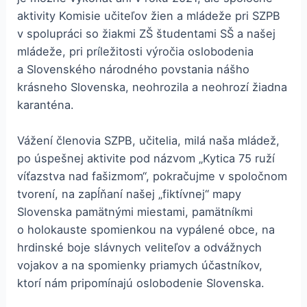
aktivity Komisie učiteľov žien a mládeže pri SZPB
v spolupráci so žiakmi ZŠ študentami SŠ a našej
mládeže, pri príležitosti výročia oslobodenia
a Slovenského národného povstania nášho
krásneho Slovenska, neohrozila a neohrozí žiadna
karanténa.
Vážení členovia SZPB, učitelia, milá naša mládež,
po úspešnej aktivite pod názvom „Kytica 75 ruží
víťazstva nad fašizmom“, pokračujme v spoločnom
tvorení, na zapĺňaní našej „fiktívnej“ mapy
Slovenska pamätnými miestami, pamätníkmi
o holokauste spomienkou na vypálené obce, na
hrdinské boje slávnych veliteľov a odvážnych
vojakov a na spomienky priamych účastníkov,
ktorí nám pripomínajú oslobodenie Slovenska.