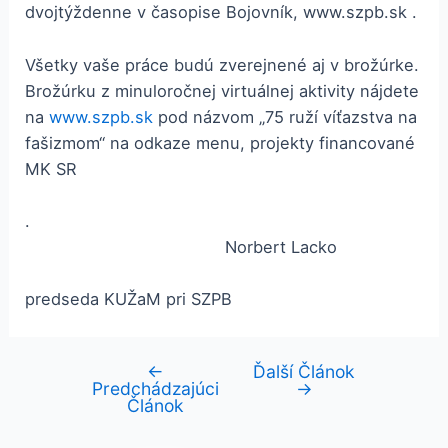
dvojtýždenne v časopise Bojovník, www.szpb.sk .
Všetky vaše práce budú zverejnené aj v brožúrke.
Brožúrku z minuloročnej virtuálnej aktivity nájdete
na
www.szpb.sk
pod názvom „75 ruží víťazstva na
fašizmom“ na odkaze menu, projekty financované
MK SR
.
Norbert Lacko
predseda KUŽaM pri SZPB
←
Ďalší Článok
Navigácia
Predchádzajúci
→
v
Článok
článku