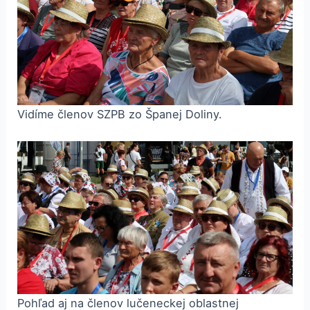
Vidíme členov SZPB zo Španej Doliny.
Pohľad aj na členov lučeneckej oblastnej