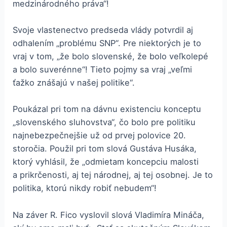
medzinárodného práva“!
Svoje vlastenectvo predseda vlády potvrdil aj
odhalením „problému SNP“. Pre niektorých je to
vraj v tom, „že bolo slovenské, že bolo veľkolepé
a bolo suverénne“! Tieto pojmy sa vraj „veľmi
ťažko znášajú v našej politike“.
Poukázal pri tom na dávnu existenciu konceptu
„slovenského sluhovstva“, čo bolo pre politiku
najnebezpečnejšie už od prvej polovice 20.
storočia. Použil pri tom slová Gustáva Husáka,
ktorý vyhlásil, že „odmietam koncepciu malosti
a prikrčenosti, aj tej národnej, aj tej osobnej. Je to
politika, ktorú nikdy robiť nebudem“!
Na záver R. Fico vyslovil slová Vladimíra Mináča,