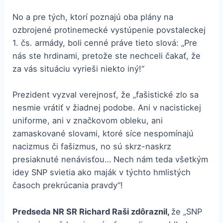
No a pre tých, ktorí poznajú oba plány na
ozbrojené protinemecké vystúpenie povstaleckej
1. čs. armády, boli cenné práve tieto slová: „Pre
nás ste hrdinami, pretože ste nechceli čakať, že
za vás situáciu vyrieši niekto iný!“
Prezident vyzval verejnosť, že „fašistické zlo sa
nesmie vrátiť v žiadnej podobe. Ani v nacistickej
uniforme, ani v značkovom obleku, ani
zamaskované slovami, ktoré síce nespomínajú
nacizmus či fašizmus, no sú skrz-naskrz
presiaknuté nenávisťou… Nech nám teda všetkým
idey SNP svietia ako maják v týchto hmlistých
časoch prekrúcania pravdy“!
Predseda NR SR Richard
Raši
zdôraznil,
že „SNP