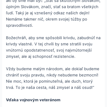
akí by sme mali byť: „Stať sa skutočným Slovákom,
úplným Slovákom, značí, stať sa bratom všetkých
ľudí. Taký je aj vznešený odkaz našich dejín!
Nemáme takmer nič, okrem svojej túžby po
spravodlivosti.
Božechráň, aby sme spôsobili krivdu, zabudnúť na
krivdy vlastné. V tej chvíli by sme stratili svoju
vnútornú opodstatnenosť, svoj najvnútornejší
zmysel, ale aj schopnosť rezistencie.
Vždy budeme malým národom, ale dokiaľ budeme
chrániť svoju pravdu, nikdy nebudeme bezmocní!
Nie moc, ktorá je pominuteľná, ale duch, ktorý
trvá. To je naša cesta, náš zmysel a náš osud!“
Vďaka vojnovým veteránom