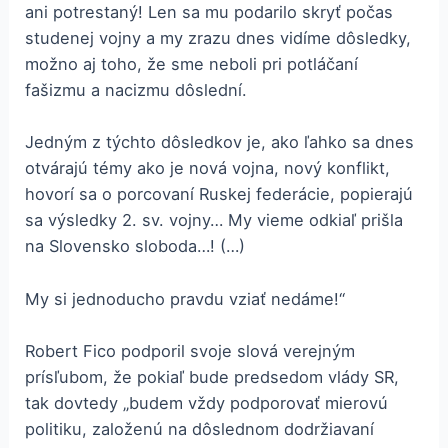
ani potrestaný! Len sa mu podarilo skryť počas
studenej vojny a my zrazu dnes vidíme dôsledky,
možno aj toho, že sme neboli pri potláčaní
fašizmu a nacizmu dôslední.
Jedným z týchto dôsledkov je, ako ľahko sa dnes
otvárajú témy ako je nová vojna, nový konflikt,
hovorí sa o porcovaní Ruskej federácie, popierajú
sa výsledky 2. sv. vojny… My vieme odkiaľ prišla
na Slovensko sloboda…! (…)
My si jednoducho pravdu vziať nedáme!“
Robert Fico podporil svoje slová verejným
prísľubom, že pokiaľ bude predsedom vlády SR,
tak dovtedy „budem vždy podporovať mierovú
politiku, založenú na dôslednom dodržiavaní