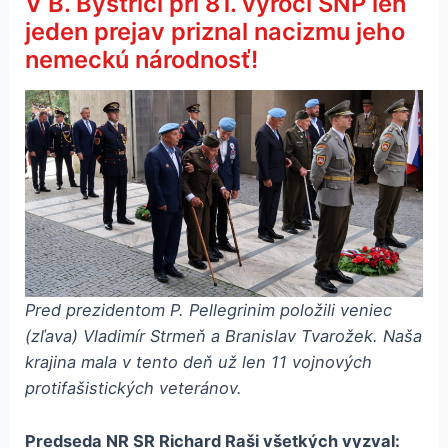
V B. Bystrici pri 81. výročí SNP len
jeden prejav priznal nacizmu jeho
nemeckú národnosť!
Pred prezidentom P. Pellegrinim položili veniec
(zľava) Vladimír Strmeň a Branislav Tvarožek. Naša
krajina mala v tento deň už len 11 vojnových
protifašistických veteránov.
Predseda
NR SR Richard
Raši
všetkých
vyzval: