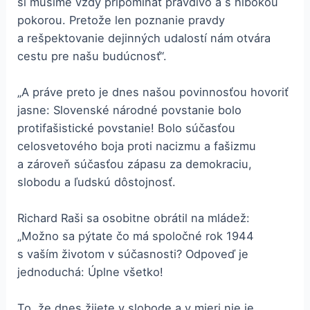
si musíme vždy pripomínať pravdivo a s hlbokou
pokorou. Pretože len poznanie pravdy
a rešpektovanie dejinných udalostí nám otvára
cestu pre našu budúcnosť“.
„A práve preto je dnes našou povinnosťou hovoriť
jasne: Slovenské národné povstanie bolo
protifašistické povstanie! Bolo súčasťou
celosvetového boja proti nacizmu a fašizmu
a zároveň súčasťou zápasu za demokraciu,
slobodu a ľudskú dôstojnosť.
Richard Raši sa osobitne obrátil na mládež:
„Možno sa pýtate čo má spoločné rok 1944
s vaším životom v súčasnosti? Odpoveď je
jednoduchá: Úplne všetko!
To, že dnes žijete v slobode a v mieri nie je