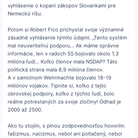
vyhlásenie o kopaní zákopov Slovankami pre
Nemeckú ríšu.
Potom si Robert Fico prichystal svoje významné
zásadné vyhlásenie týmito údajmi. „Tento systém
mal neuveriteľnú podporu… Ak máme správne
informácie, len v radoch SS bojovalo okolo 1,3
milióna ľudí… Koľko členov mala NSDAP? Táto
politická strana mala 8,9 milióna členov.
A v samotnom Wehrmachte bojovalo 18-19
miliónov vojakov. Tipnite si, koľko z tejto
obrovskej podpory, koľko z týchto ľudí, bolo
reálne potrestaných za svoje zločiny! Odhad je
2000 až 2500.
Ako tu stojím, s plnou zodpovednosťou hovorím:
fašizmus, nacizmus, nebol ani potlačený, nebol