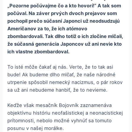
„Pozorne počúvajme čo a kto hovorí!“
A tak som
počúval.
Na záver pr
vých dvoch prejavov
som
pochopil prečo
súčasní
Japonci
už
neodsudzujú
Američanov za to, že ich atómovo
zbombardovali. Tak dlho
totiž
o ich zločine mlčali
,
že súčasná generácia Japoncov už ani nevie
kto
ich vlastne zbombardoval.
To isté môže čakať aj nás. Verte, že to tak asi
bude! Ak budeme dlho mlčať, že naše národné
utrpenie spôsobil nemecký nacizmus, o pár rokov
sa už ani nebudeme hanbiť, že to nevieme.
Keďže však mesačník Bojovník zaznamenáva
objektívnu históriu neofašistickej a neonacistickej
prítomnosti, nebolo možné vyhnúť sa tomuto
posunu v našej morálke.