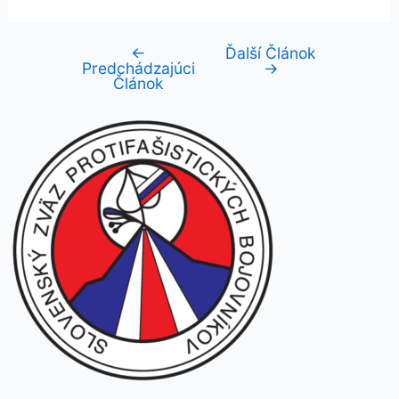
←
Ďalší Článok
Navigácia
Predchádzajúci
→
v
Článok
článku