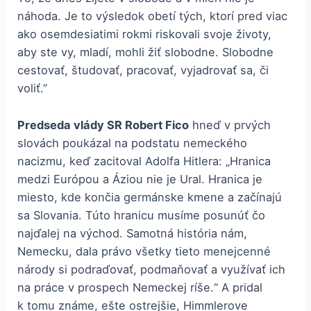
náhoda. Je to výsledok obetí tých, ktorí pred viac
ako osemdesiatimi rokmi riskovali svoje životy,
aby ste vy, mladí, mohli žiť slobodne. Slobodne
cestovať, študovať, pracovať, vyjadrovať sa, či
voliť.”
Predseda vlády SR Robert Fico
hneď v prvých
slovách poukázal na podstatu nemeckého
nacizmu, keď zacitoval Adolfa Hitlera: „Hranica
medzi Európou a Áziou nie je Ural. Hranica je
miesto, kde končia germánske kmene a začínajú
sa Slovania. Túto hranicu musíme posunúť čo
najďalej na východ. Samotná história nám,
Nemecku, dala právo všetky tieto menejcenné
národy si podraďovať, podmaňovať a využívať ich
na práce v prospech Nemeckej ríše.“ A pridal
k tomu známe, ešte ostrejšie, Himmlerove