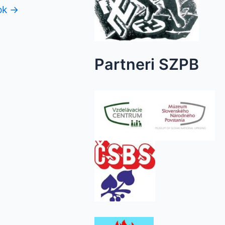
ok
→
Partneri SZPB