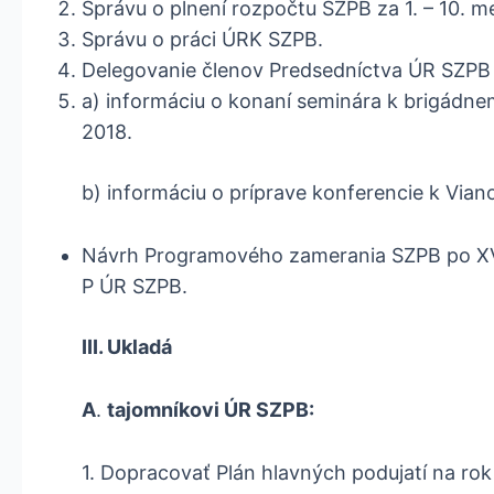
Správu o plnení rozpočtu SZPB za 1. – 10. m
Správu o práci ÚRK SZPB.
Delegovanie členov Predsedníctva ÚR SZPB 
a) informáciu o konaní seminára k brigádnem
2018.
b) informáciu o príprave konferencie k Viano
Návrh Programového zamerania SZPB po XVI
P ÚR SZPB.
III. Ukladá
A
.
tajomníkovi ÚR SZPB:
1. Dopracovať Plán hlavných podujatí na ro