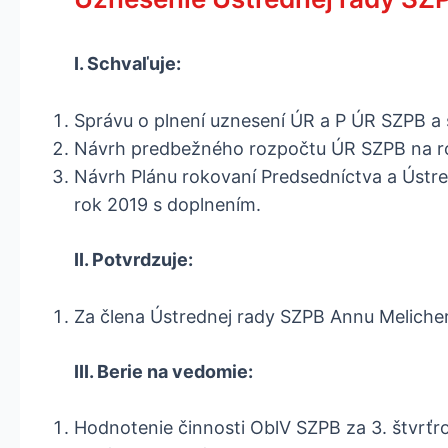
I. Schvaľuje:
Správu o plnení uznesení ÚR a P ÚR SZPB a 
Návrh predbežného rozpočtu ÚR SZPB na r
Návrh Plánu rokovaní Predsedníctva a Ústre
rok 2019 s doplnením.
II. Potvrdzuje:
Za člena Ústrednej rady SZPB Annu Meliche
III. Berie na vedomie:
Hodnotenie činnosti OblV SZPB za 3. štvrťr