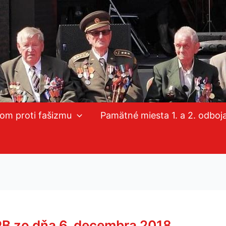
mom proti fašizmu
Pamätné miesta 1. a 2. odboj
PB zo dňa 6. decembra 2018