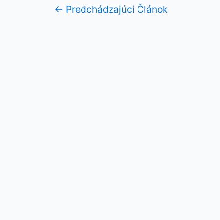
←
Predchádzajúci Článok
Navigácia
v
článku