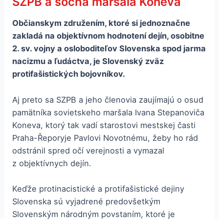
SZPB a socha maršála Koneva
Občianskym združením, ktoré si jednoznačne
zakladá na objektívnom hodnotení dejín, osobitne
2. sv. vojny a osloboditeľov Slovenska spod jarma
nacizmu a ľudáctva, je Slovenský zväz
protifašistických bojovníkov.
Aj preto sa SZPB a jeho členovia zaujímajú o osud
pamätníka sovietskeho maršala Ivana Stepanoviča
Koneva, ktorý tak vadí starostovi mestskej časti
Praha-Řeporyje Pavlovi Novotnému, žeby ho rád
odstránil spred očí verejnosti a vymazal
z objektívnych dejín.
Keďže protinacistické a protifašistické dejiny
Slovenska sú vyjadrené predovšetkým
Slovenským národným povstaním, ktoré je