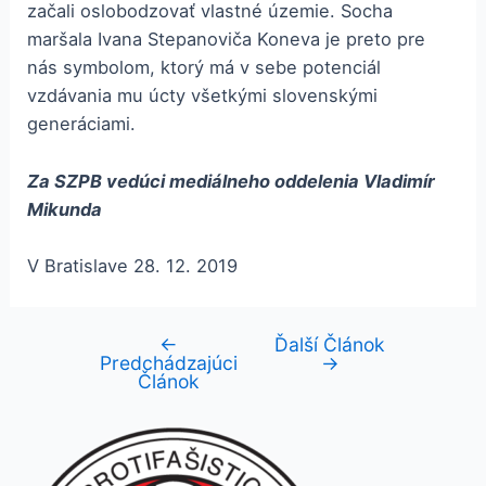
začali oslobodzovať vlastné územie. Socha
maršala Ivana Stepanoviča Koneva je preto pre
nás symbolom, ktorý má v sebe potenciál
vzdávania mu úcty všetkými slovenskými
generáciami.
Za SZPB vedúci mediálneho oddelenia Vladimír
Mikunda
V Bratislave 28. 12. 2019
←
Ďalší Článok
Navigácia
Predchádzajúci
→
v
Článok
článku