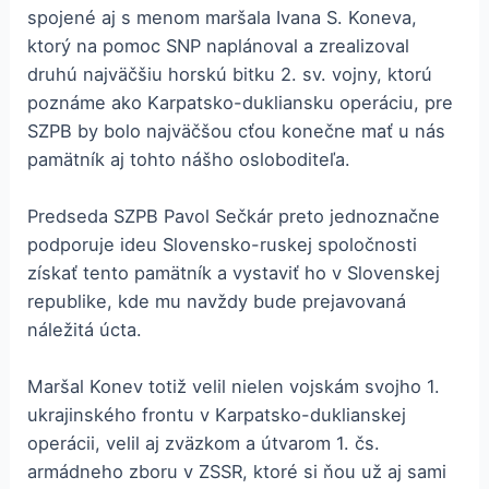
spojené aj s menom maršala Ivana S. Koneva,
ktorý na pomoc SNP naplánoval a zrealizoval
druhú najväčšiu horskú bitku 2. sv. vojny, ktorú
poznáme ako Karpatsko-dukliansku operáciu, pre
SZPB by bolo najväčšou cťou konečne mať u nás
pamätník aj tohto nášho osloboditeľa.
Predseda SZPB Pavol Sečkár preto jednoznačne
podporuje ideu Slovensko-ruskej spoločnosti
získať tento pamätník a vystaviť ho v Slovenskej
republike, kde mu navždy bude prejavovaná
náležitá úcta.
Maršal Konev totiž velil nielen vojskám svojho 1.
ukrajinského frontu v Karpatsko-duklianskej
operácii, velil aj zväzkom a útvarom 1. čs.
armádneho zboru v ZSSR, ktoré si ňou už aj sami