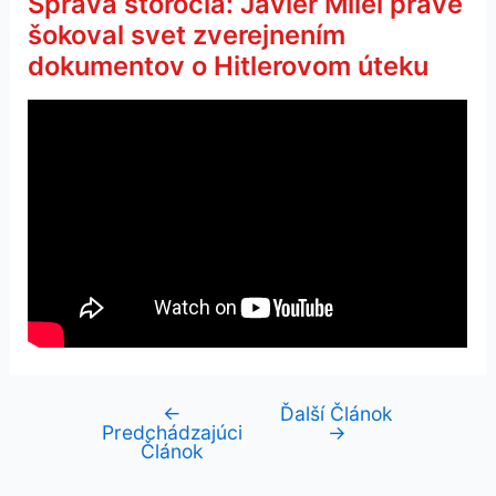
Správa storočia: Javier Milei práve
šokoval svet zverejnením
dokumentov o Hitlerovom úteku
←
Ďalší Článok
Navigácia
Predchádzajúci
→
v
Článok
článku