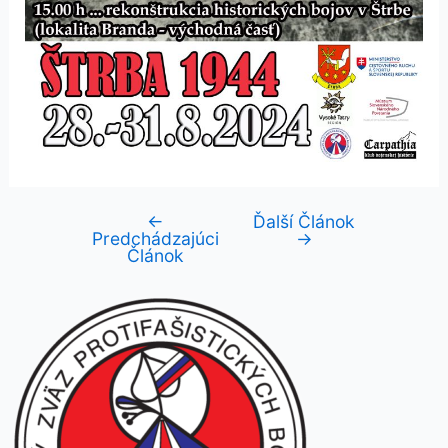
←
Ďalší Článok
Navigácia
Predchádzajúci
→
v
Článok
článku