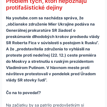
Problém tých, ktorí nepoznajú
protifašistické dejiny
Na youtube.com sa nachádza správa, že
„občianske združenie Mier Ukrajine podáva na
Generálnej prokuratúre SR žiadosť o
preskúmanie dlhodobých krokov predsedu vlády
SR Roberta Fica v súvislosti s postojom k Rusku“.
A že „predstavitelia združenia to vyhlásili na
proteste proti nedeľnej (22. 12.) ceste premiéra
do Moskvy a stretnutiu s ruským prezidentom
Vladimírom Putinom. V hlavnom meste proti
návšteve protestovali v pondelok pred Úradom
vlády SR stovky ľudí“.
Čo na to povedať?
Na začiatku by sa patrilo predovšetkým si