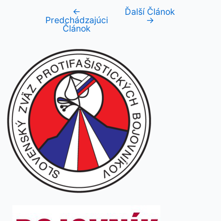
←
Ďalší Článok
Navigácia
Predchádzajúci
→
v
Článok
článku