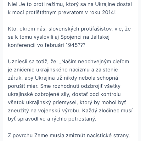
Nie! Je to proti režimu, ktorý sa na Ukrajine dostal
k moci protištátnym prevratom v roku 2014!
Kto, okrem nás, slovenských protifašistov, vie, že
sa k tomu vyslovili aj Spojenci na Jaltskej
konferencii vo februári 1945???
Uzniesli sa totiž, že: „Naším neochvejným cieľom
je zničenie ukrajinského nacizmu a zaistenie
záruk, aby Ukrajina už nikdy nebola schopná
porušiť mier. Sme rozhodnutí odzbrojiť všetky
ukrajinské ozbrojené sily, dostať pod kontrolu
všetok ukrajinský priemysel, ktorý by mohol byť
zneužitý na vojenskú výrobu. Každý zločinec musí
byť spravodlivo a rýchlo potrestaný.
Z povrchu Zeme musia zmiznúť nacistické strany,