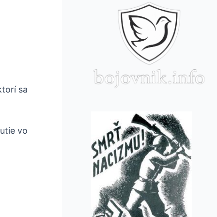
torí sa
utie vo