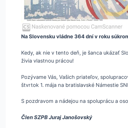
Na Slovensku vládne 364 dní v roku súkromn
Kedy, ak nie v tento deň, je šanca ukázať Slo
živia vlastnou prácou!
Pozývame Vás, Vašich priateľov, spolupracov
štvrtok 1. mája na bratislavské Námestie SN
S pozdravom a nádejou na spoluprácu a osob
Člen SZPB Juraj Janošovský