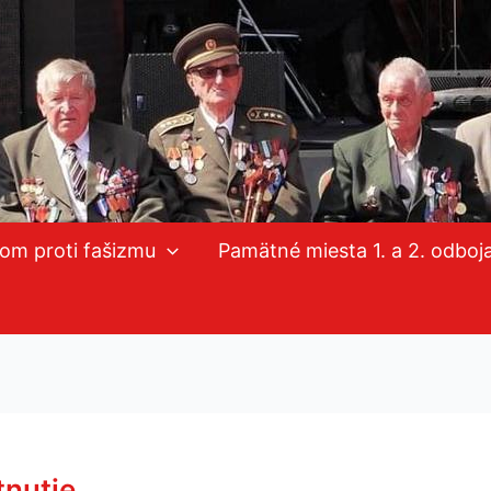
mom proti fašizmu
Pamätné miesta 1. a 2. odboj
tnutie