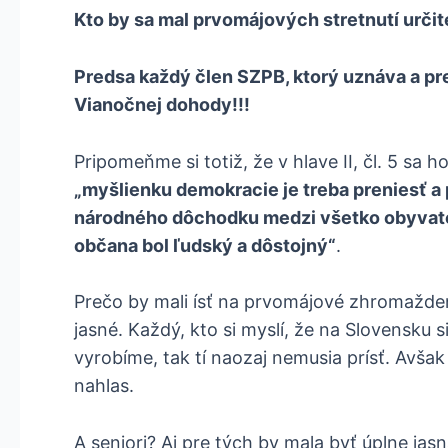
Kto by sa mal prvomájových stretnutí určit
Predsa každý člen SZPB, ktorý uznáva a p
Vianočnej dohody!!!
Pripomeňme si totiž, že v hlave II, čl. 5 sa 
„m
yšlienku demokracie je treba preniesť a 
národného dôchodku medzi všetko obyvateľ
občana bol ľudský a dôstojný“
.
Prečo by mali ísť na prvomájové zhromažde
jasné. Každý, kto si myslí, že na Slovensku 
vyrobíme, tak tí naozaj nemusia prísť. Avšak 
nahlas.
A seniori? Aj pre tých by mala byť úplne jas