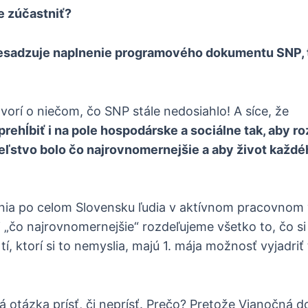
e zúčastniť?
resadzuje naplnenie programového dokumentu SNP, 
hovorí o niečom, čo SNP stále nedosiahlo! A síce, že
prehĺbiť i na pole hospodárske a sociálne tak, aby r
stvo bolo čo najrovnomernejšie a aby život každé
nia po celom Slovensku ľudia v aktívnom pracovnom 
si „čo najrovnomernejšie“ rozdeľujeme všetko to, čo si
tí, ktorí si to nemyslia, majú 1. mája možnosť vyjadriť
ná otázka prísť, či neprísť. Prečo? Pretože Vianočná 