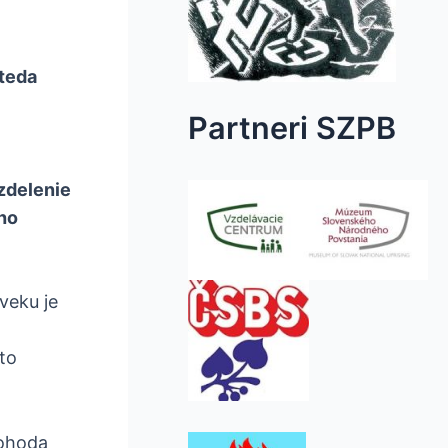
teda
Partneri SZPB
ozdelenie
ho
veku je
 to
dohoda