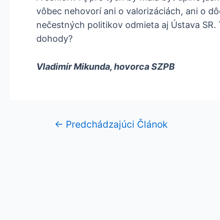
vôbec nehovorí ani o valorizáciách, ani o dô
nečestných politikov odmieta aj Ústava SR.
dohody?
Vladimír Mikunda, hovorca SZPB
←
Predchádzajúci Článok
Navigácia
v
článku