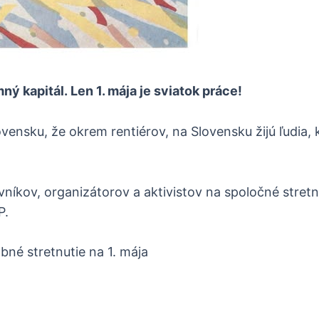
ý kapitál. Len 1. mája je sviatok práce!
vensku, že okrem rentiérov, na Slovensku žijú ľudia, k
níkov, organizátorov a aktivistov na spoločné stretn
P.
né stretnutie na 1. mája