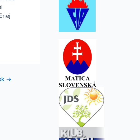
l
čnej
ok
→