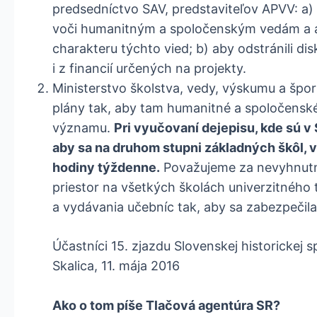
predsedníctvo SAV, predstaviteľov APVV: a) 
voči humanitným a spoločenským vedám a aby
charakteru týchto vied; b) aby odstránili di
i z financií určených na projekty.
Ministerstvo školstva, vedy, výskumu a špo
plány tak, aby tam humanitné a spoločensk
významu.
Pri vyučovaní dejepisu, kde sú v
aby sa na druhom stupni základných škôl, 
hodiny týždenne.
Považujeme za nevyhnutné
priestor na všetkých školách univerzitného
a vydávania učebníc tak, aby sa zabezpečila 
Účastníci 15. zjazdu Slovenskej historickej s
Skalica, 11. mája 2016
Ako o tom píše Tlačová agentúra SR?