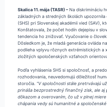
Skalica 11. mája (TASR) –
Na diskrimináciu 
základných a stredných školách upozornila 
(SHS) pri Slovenskej akadémii vied (SAV), kto
Konštatovala, že počet hodín dejepisu v slov
tendencia ho znižovať. Vyučovanie o človek
Dôsledkom je, že mladá generácia ovláda na 
podlieha vplyvu rôznych extrémistických a 
zložitých spoločenských vzťahoch orientov
Podľa vyhlásenia SHS si spoločnosť, a predo
rozhodovania, neuvedomujú dôležitosť huma
storočia.
“V spoločnosti stále pretrvávajú u
prináša bezprostredný finančný zisk, ale aj
dôkazom a overovaním, čo už v plnej miere 
chápania vedy sú humanitné a spoločenské 