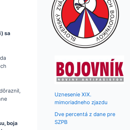
i) sa
eda
ich
ôraznil,
Uznesenie XIX.
nne
mimoriadneho zjazdu
Dve percentá z dane pre
SZPB
u, boja