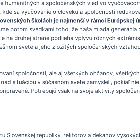
cie humanitných a spoločenských vied vo vyučovaco
 kde sa vyučovanie o človeku a spoločnosti redukov
lovenských školách je najmenší v rámci Európskej ú
Sme potom svedkami toho, že naša mladá generácia 
le na druhej strane podlieha vplyvu rôznych extrémi
nešnom svete a jeho zložitých spoločenských vzťaho
vaní spoločnosti, ale aj všetkých občanov, všetkých
a nad situáciou v súčasnom svete zamysleli, pokiaľ nie 
ripravené. Potrebujú však na svoje aktivity spoloče
tu Slovenskej republiky, rektorov a dekanov vysokých