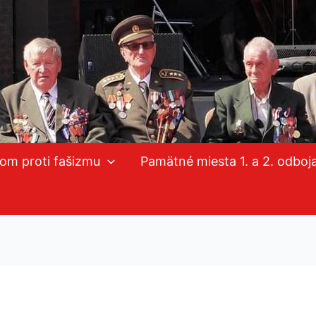
mom proti fašizmu
Pamätné miesta 1. a 2. odboj