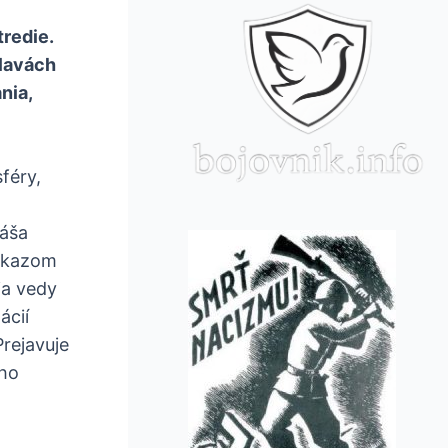
redie.
hlavách
nia,
féry,
náša
dôkazom
ia vedy
ácií
Prejavuje
eho