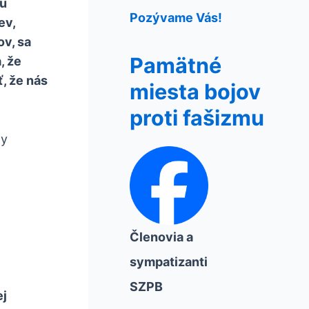
nú
Pozývame Vás!
ev,
v, sa
Pamätné
, že
, že nás
miesta bojov
proti fašizmu
dy
Členovia a
sympatizanti
SZPB
ej