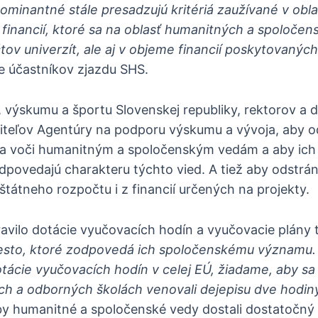
dominantné stále presadzujú kritériá zaužívané v obla
e financií, ktoré sa na oblasť humanitných a spoloče
tov univerzít, ale aj v objeme financií poskytovaných
 účastníkov zjazdu SHS.
, výskumu a športu Slovenskej republiky, rektorov a
iteľov Agentúry na podporu výskumu a vývoja, aby od
nia voči humanitným a spoločenským vedám a aby ich
zodpovedajú charakteru týchto vied. A tiež aby odstráni
 štátneho rozpočtu i z financií určených na projekty.
avilo dotácie vyučovacích hodín a vyučovacie plány 
esto, ktoré zodpovedá ich spoločenskému významu. 
otácie vyučovacích hodín v celej EÚ, žiadame, aby sa
ch a odborných školách venovali dejepisu dve hodin
y humanitné a spoločenské vedy dostali dostatočný 