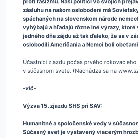
proti fašizmu. Naši politici vo svojich prej
zásluhu na našom oslobodení má Sovietsky
spáchaných na slovenskom národe nemecký
vyhýbajú a hľadajú rôzne iné výrazy, kto
jedného dňa zájdu až tak ďaleko, že sa v z
oslobodili Američania a Nemci boli obeťami 2
Účastníci zjazdu počas prvého rokovacieho 
v súčasnom svete. (Nachádza sa na www.s
-vič-
Výzva 15. zjazdu SHS pri SAV:
Humanitné a spoločenské vedy v súčasno
Súčasný svet je vystavený viacerým hrozbám