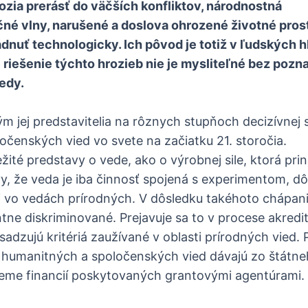
rozia prerásť do väčších konfliktov, národnostná
né vlny, narušené a doslova ohrozené životné prost
dnuť technologicky. Ich pôvod je totiž v ľudských 
iešenie týchto hrozieb nie je mysliteľné bez pozna
edy.
m jej predstavitelia na rôznych stupňoch decizívnej s
čenských vied vo svete na začiatku 21. storočia.
žité predstavy o vede, ako o výrobnej sile, ktorá pri
avy, že veda je iba činnosť spojená s experimentom, 
ani vo vedách prírodných. V dôsledku takéhoto chápan
e diskriminované. Prejavuje sa to v procese akredit
sadzujú kritériá zaužívané v oblasti prírodných vied. 
asť humanitných a spoločenských vied dávajú zo štátn
objeme financií poskytovaných grantovými agentúrami.