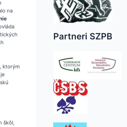
m
alo na
nie
ovláda
Partneri SZPB
stických
ch
, ktorým
je
nskú
 škôl,