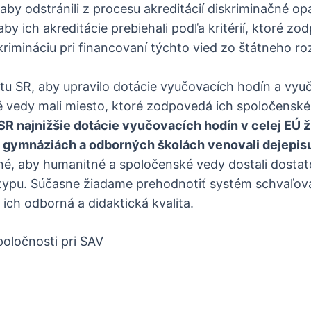
aby odstránili z procesu akreditácií diskriminačné op
 ich akreditácie prebiehali podľa kritérií, ktoré zo
skrimináciu pri financovaní týchto vied zo štátneho r
rtu SR, aby upravilo dotácie vyučovacích hodín a vyu
é vedy mali miesto, ktoré zodpovedá ich spoločensk
 SR najnižšie dotácie vyučovacích hodín v celej EÚ 
v gymnáziách a odborných školách venovali dejepis
, aby humanitné a spoločenské vedy dostali dosta
 typu. Súčasne žiadame prehodnotiť systém schvaľov
ich odborná a didaktická kvalita.
poločnosti pri SAV