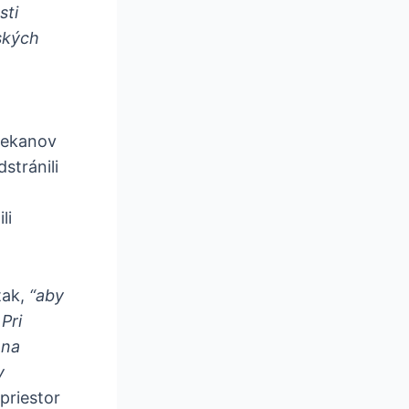
sti
nských
 dekanov
stránili
li
tak,
“aby
Pri
 na
y
priestor