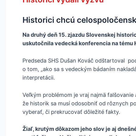
Historici chcú celospoločens
Na druhý deň 15. zjazdu Slovenskej historick
uskutočnila vedecká konferencia na tému His
Predseda SHS Dušan Kováč odštartoval poduja
o tom, „ako sa s vedeckým bádaním nakladá
interpretácii.
Veľkým problémom je vraj najmä falšovanie
že historik sa musí odosobniť od rôznych po
vyberať, či prekrucovať dôležité fakty.
Žiaľ, krutým dôkazom jeho slov je aj dneš