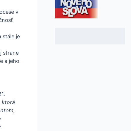
ocese v
očnosť
 stále je
j strane
e a jeho
1.
 ktorá
entom,
o
v