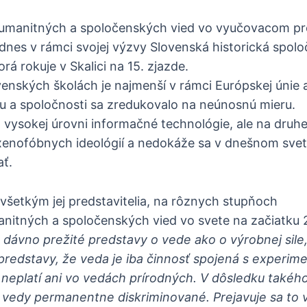
humanitných a spoločenských vied vo vyučovacom pr
dnes v rámci svojej výzvy Slovenská historická spol
rá rokuje v Skalici na 15. zjazde.
enských školách je najmenší v rámci Európskej únie a
u a spoločnosti sa zredukovalo na neúnosnú mieru.
vysokej úrovni informačné technológie, ale na druhe
xenofóbnych ideológií a nedokáže sa v dnešnom svet
ať.
všetkým jej predstavitelia, na rôznych stupňoch
nitných a spoločenských vied vo svete na začiatku 2
ž dávno prežité predstavy o vede ako o výrobnej sile,
 predstavy, že veda je iba činnosť spojená s experim
neplatí ani vo vedách prírodných. V dôsledku takéh
vedy permanentne diskriminované. Prejavuje sa to 