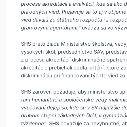
procese akreditácií a evalvácií, kde sa ako 
prírodných vied. Prejavuje sa to aj v objem
vied dávajú zo štátneho rozpočtu i z rozpoč
grantovými agentúrami,”
uvádza sa vo výzve
SHS preto žiada Ministerstvo školstva, vedy
vysokých škôl, predsedníctvo SAV, predstav
z procesu akreditácií diskriminačné opatre
akreditácie prebiehali podľa kritérií, ktoré 
diskrimináciu pri financovaní týchto vied zo
SHS zároveň požaduje, aby ministerstvo upr
tam humanitné a spoločenské vedy mali mi
vyučovaní dejepisu, kde sú v SR najnižšie d
druhom stupni základných škôl, v gymnáziá
týždenne”
. SHS považuje za nevyhnutné, ab