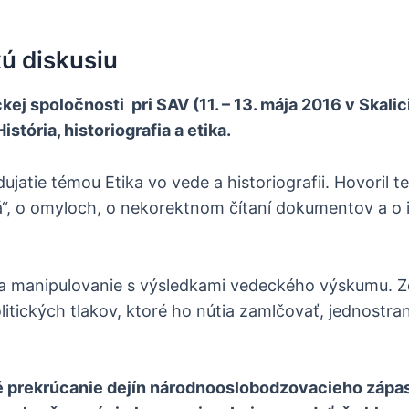
kú diskusiu
ej spoločnosti pri SAV (11. – 13. mája 2016 v Skalic
tória, historiografia a etika.
tie témou Etika vo vede a historiografii. Hovoril t
“, o omyloch, o nekorektnom čítaní dokumentov a o 
 a manipulovanie s výsledkami vedeckého výskumu. Zd
litických tlakov, ktoré ho nútia zamlčovať, jednostra
né prekrúcanie dejín národnooslobodzovacieho zápas