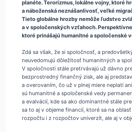
planéte. Terorizmus, lokálne vojny, ktoré h
a náboženská neznášanlivosť, veľké migrač
Tieto globálne hrozby nemôže ľudstvo zvlá
a v spoločenských vzťahoch. Perspektívne r
ktoré prinášajú humanitné a spoločenské v
Zdá sa však, že si spoločnosť, a predovšetký
neuvedomujú dôležitosť humanitných a spolo
V spoločnosti stále pretrvávajú už dávno pre
bezprostredný finančný zisk, ale aj predst
a overovaním, čo už v plnej miere neplatí 
sú humanitné a spoločenské vedy permanentn
a evalvácií, kde sa ako dominantné stále pre
sa to aj v objeme financií, ktoré sa na obl
rozpočtu i z rozpočtov univerzít, ale aj v 