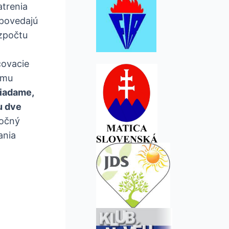
atrenia
dpovedajú
ozpočtu
čovacie
ému
žiadame,
u dve
točný
ania