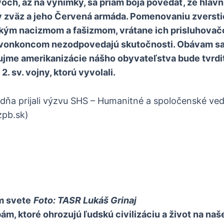
avoch, až na výnimky, sa priam boja povedať, že hlav
 zväz a jeho Červená armáda. Pomenovaniu zversti
m nacizmom a fašizmom, vrátane ich prisluhovačo
ré vonkoncom nezodpovedajú skutočnosti. Obávam sa
áujme amerikanizácie nášho obyvateľstva bude tvrdiť
. sv. vojny, ktorú vyvolali.
dňa prijali výzvu SHS – Humanitné a spoločenské ve
zpb.sk)
m svete
Foto: TASR Lukáš Grinaj
, ktoré ohrozujú ľudskú civilizáciu a život na naš