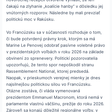
čakajú na zlyhanie „koalície hanby“ v dôsledku jej
vnútorných rozporov. Následne by mali prevziať
politickú moc v Rakúsku.
Vo Francúzsku sa v súčasnosti rozhoduje o tom,
či bude potvrdený právny krok, ktorým sa má
Marine Le Penovej odobrať pasívne volebné právo
v prezidentských voľbách v roku 2026 na základe
obvinení zo sprenevery. Politickí pozorovatelia
upozorňujú, že tento spor nepoškodil stranu
Rassemblement National, ktorej predsedá.
Naopak, v prieskumoch verejnej mienky je dnes
najsilnejšou politickou silou vo Francúzsku.
Otázne zostáva, či vláda vymenovaná
prezidentom Emmanuel Macronom, ktorá nemá v
parlamente vlastnú väčšinu, prežije do roku 2026.
Zároveň sa konajú dôležité regionálne voľby, v