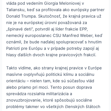
vláda pod vedením Giorgia Meloniovej v
Taliansku, keď sa profilovala ako európsky partner
Donald Trumpa. Skutočnosť, že krajná pravica už
nie je na európskej úrovni považovaná za
„špinavé deti“, potvrdil aj líder frakcie EPP,
nemecký europoslanec CSU Manfred Weber, keď
oznámil, že bude naďalej spolupracovať s hnutím
Patrioti pre Európu a v prípade potreby zapojí aj
hlasy ďalších dvoch krajne pravicových frakcií.
Takto vidíme, ako strany krajnej pravice v Európe
masívne ovplyvňujú politickú klímu a sociálnu
orientáciu – nielen tam, kde sú súčasťou vlád
alebo priamo pri moci. Tento posun doprava
sprevádza rozsiahla militarizácia a
znovuzbrojovanie, ktoré spôsobujú sociálne
problémy takmer vo všetkých členských štátoch