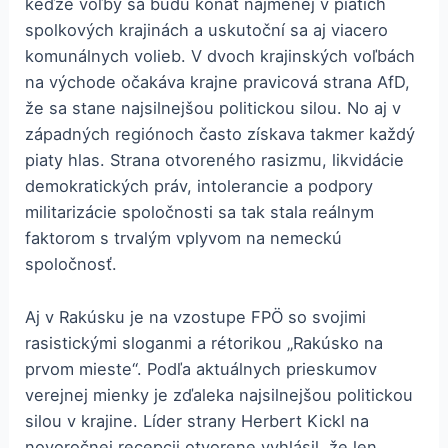
keďže voľby sa budú konať najmenej v piatich
spolkových krajinách a uskutoční sa aj viacero
komunálnych volieb. V dvoch krajinských voľbách
na východe očakáva krajne pravicová strana AfD,
že sa stane najsilnejšou politickou silou. No aj v
západných regiónoch často získava takmer každý
piaty hlas. Strana otvoreného rasizmu, likvidácie
demokratických práv, intolerancie a podpory
militarizácie spoločnosti sa tak stala reálnym
faktorom s trvalým vplyvom na nemeckú
spoločnosť.
Aj v Rakúsku je na vzostupe FPÖ so svojimi
rasistickými sloganmi a rétorikou „Rakúsko na
prvom mieste“. Podľa aktuálnych prieskumov
verejnej mienky je zďaleka najsilnejšou politickou
silou v krajine. Líder strany Herbert Kickl na
novoročnej recepcii otvorene vyhlásil, že len