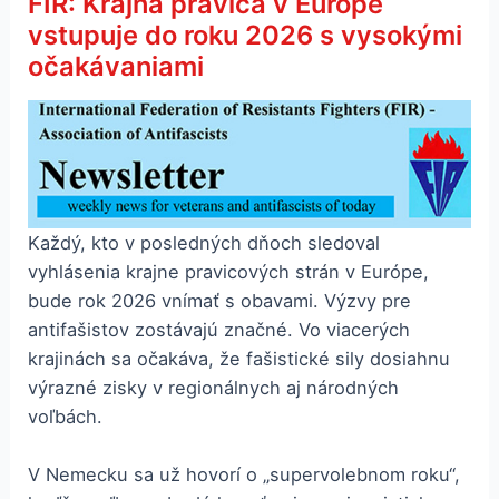
FIR: Krajná pravica v Európe
vstupuje do roku 2026 s vysokými
očakávaniami
Každý, kto v posledných dňoch sledoval
vyhlásenia krajne pravicových strán v Európe,
bude rok 2026 vnímať s obavami. Výzvy pre
antifašistov zostávajú značné. Vo viacerých
krajinách sa očakáva, že fašistické sily dosiahnu
výrazné zisky v regionálnych aj národných
voľbách.
V Nemecku sa už hovorí o „supervolebnom roku“,