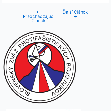
←
Ďalší Článok
Navigácia
Predchádzajúci
→
v
Článok
článku