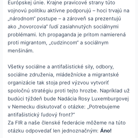
Európskej únie. Krajne pravicové strany túto
vojnovú politiku aktívne podporujú – hoci trvajú na
„národnom“ postupe – a zároveň sa prezentujú
ako „hovorcovia“ ľudí zasiahnutých sociálnymi
problémami. Ich propaganda je pritom namierená
proti migrantom, „cudzincom“ a sociálnym
menšinám.
Všetky sociálne a antifašistické sily, odbory,
sociálne združenia, mládežnícke a migrantské
organizácie tak stoja pred výzvou vytvoriť
spoločnú stratégiu proti tejto hrozbe. Napríklad už
budúci týždeň bude Nadácia Rosy Luxemburgovej
v Nemecku diskutovať o otázke: „Potrebujeme
antifašistický ľudový front?“
Za FIR a naše členské federácie môžeme na túto
otázku odpovedať len jednoznačným:
Áno!